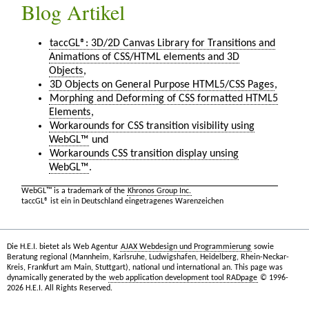
Blog Artikel
taccGL®: 3D/2D Canvas Library for Transitions and
Animations of CSS/HTML elements and 3D
Objects
,
3D Objects on General Purpose HTML5/CSS Pages
,
Morphing and Deforming of CSS formatted HTML5
Elements
,
Workarounds for CSS transition visibility using
WebGL™
und
Workarounds CSS transition display unsing
WebGL™
.
WebGL™ is a trademark of the
Khronos Group Inc.
taccGL® ist ein in Deutschland eingetragenes Warenzeichen
Die H.E.I. bietet als Web Agentur
AJAX Webdesign und Programmierung
sowie
Beratung regional (Mannheim, Karlsruhe, Ludwigshafen, Heidelberg, Rhein-Neckar-
Kreis, Frankfurt am Main, Stuttgart), national und international an. This page was
dynamically generated by the
web application development tool RADpage
© 1996-
2026 H.E.I. All Rights Reserved.